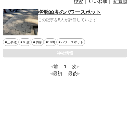
検索
｜ いいね順｜
新着順
桝形88度のパワースポット
この記事を5人が評価しています
正参道
88度
桝形
10間
パワースポット
神社情報
前
1
次
最初
最後