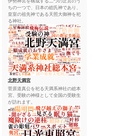
伊勢神宮を構成する二つの正宮のう
ちの一つで、日本の総氏神であり、
皇室の祖先神である天照大御神を祀
る神社。
北野天満宮
菅原道真公を祀る天満系神社の総本
宮。受験の神様として全国の受験生
が訪れます。