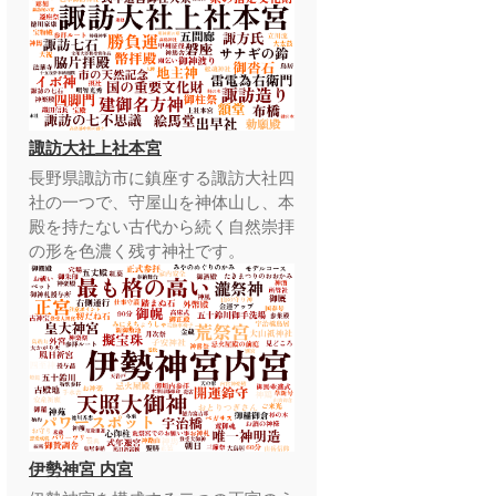
諏訪大社上社本宮
長野県諏訪市に鎮座する諏訪大社四
社の一つで、守屋山を神体山し、本
殿を持たない古代から続く自然崇拝
の形を色濃く残す神社です。
伊勢神宮 内宮