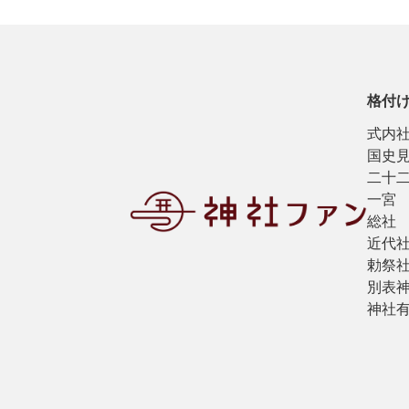
格付
式内
国史
二十
一宮
総社
近代
勅祭
別表
神社