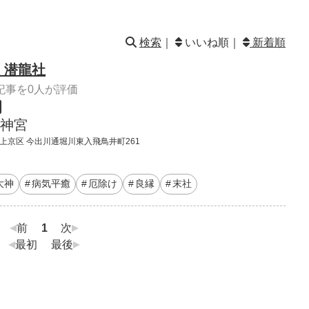
検索
｜
いいね順｜
新着順
 潜龍社
記事を0人が評価
神宮
 上京区 今出川通堀川東入飛鳥井町261
大神
病気平癒
厄除け
良縁
末社
前
1
次
最初
最後