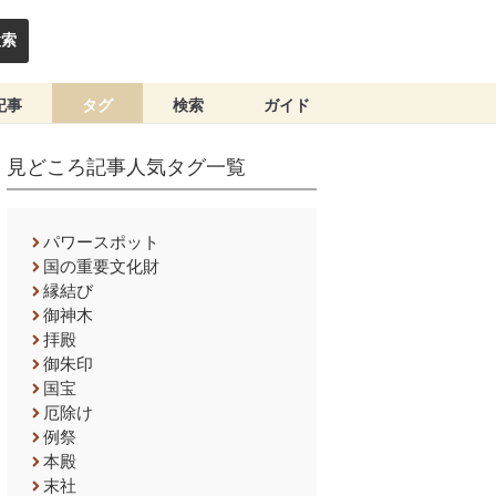
検索
記事
タグ
検索
ガイド
見どころ記事人気タグ一覧
パワースポット
国の重要文化財
縁結び
御神木
拝殿
御朱印
国宝
厄除け
例祭
本殿
末社