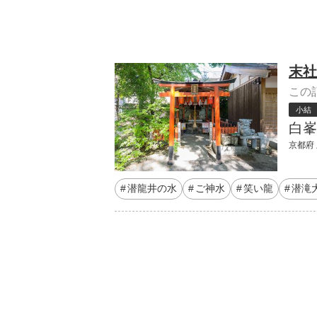
末社
この
小結
白峯
京都府
潜龍井の水
ご神水
笑い龍
潜滝