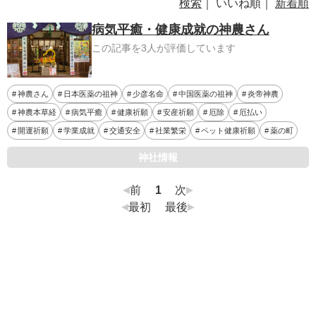
検索
｜ いいね順｜
新着順
病気平癒・健康成就の神農さん
この記事を3人が評価しています
神農さん
日本医薬の祖神
少彦名命
中国医薬の祖神
炎帝神農
神農本草経
病気平癒
健康祈願
安産祈願
厄除
厄払い
開運祈願
学業成就
交通安全
社業繁栄
ペット健康祈願
薬の町
神社情報
前
1
次
最初
最後