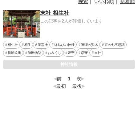
検索
｜ いいね順｜
新着順
末社 相生社
この記事を2人が評価しています
相生社
相生
産霊神
縁結びの神様
連理の賢木
京の七不思議
祈願絵馬
源氏物語
おみくじ
姫守
彦守
末社
神社情報
前
1
次
最初
最後