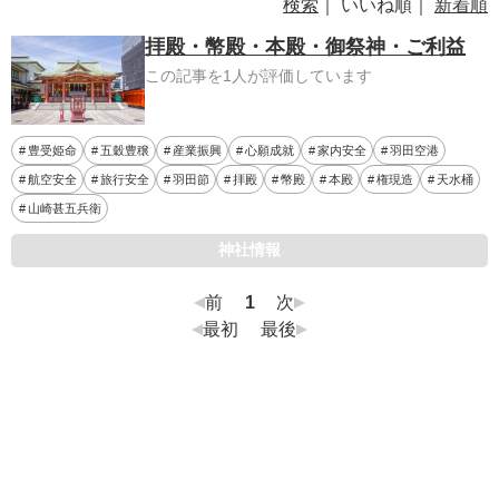
検索
｜ いいね順｜
新着順
拝殿・幣殿・本殿・御祭神・ご利益
この記事を1人が評価しています
豊受姫命
五穀豊穣
産業振興
心願成就
家内安全
羽田空港
航空安全
旅行安全
羽田節
拝殿
幣殿
本殿
権現造
天水桶
山崎甚五兵衛
神社情報
前
1
次
最初
最後