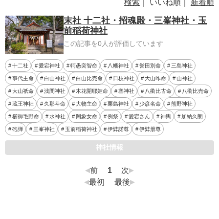
検索
｜ いいね順｜
新着順
末社 十二社・招魂殿・三峯神社・玉
前稲荷神社
この記事を0人が評価しています
十二社
愛宕神社
軻愚突智命
八幡神社
誉田別命
三島神社
事代主命
白山神社
白山比売命
日枝神社
大山咋命
山神社
大山祇命
浅間神社
木花開耶姫命
塞神社
八衢比古命
八衢比売命
蔵王神社
久那斗命
大物主命
栗島神社
少彦名命
熊野神社
櫛御毛野命
水神社
罔象女命
例祭
愛宕さん
神輿
加納久朗
砲弾
三峯神社
玉前稲荷神社
伊弉諾尊
伊弉册尊
神社情報
前
1
次
最初
最後