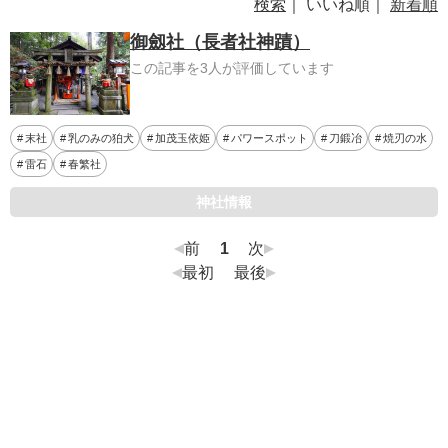
検索
｜ いいね順｜
新着順
御劔社（長者社神蹟）
この記事を3人が評価しています
末社
乳のみの狛犬
加茂玉依姫
パワースポット
刀鍛冶
焼刃の水
雷石
春繁社
神社情報
前
1
次
最初
最後