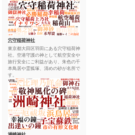
穴守稲荷神社
東京都大田区羽田にある穴守稲荷神
社。空港守護の神として航空安全や
旅行安全にご利益があり、朱色の千
本鳥居や霊狐塚、清めの砂が名所で
す。
洲崎神社