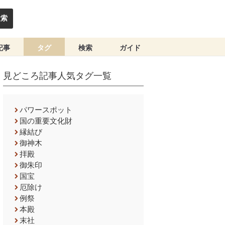
検索
記事
タグ
検索
ガイド
見どころ記事人気タグ一覧
パワースポット
国の重要文化財
縁結び
御神木
拝殿
御朱印
国宝
厄除け
例祭
本殿
末社