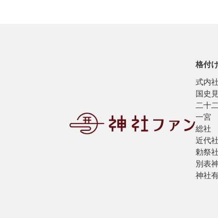
格付
式内
国史
二十
一宮
総社
近代
勅祭
別表
神社