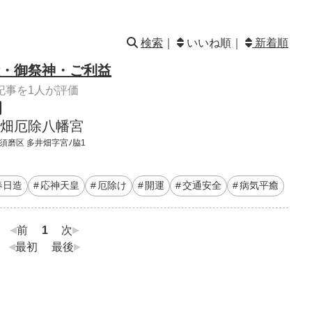
検索
｜
いいね順｜
新着順
・御祭神・ご利益
記事を1人が評価
畑厄除八幡宮
 須磨区 多井畑字宮ﾉ脇1
春日造
応神天皇
厄除け
開運
交通安全
病気平癒
前
1
次
最初
最後