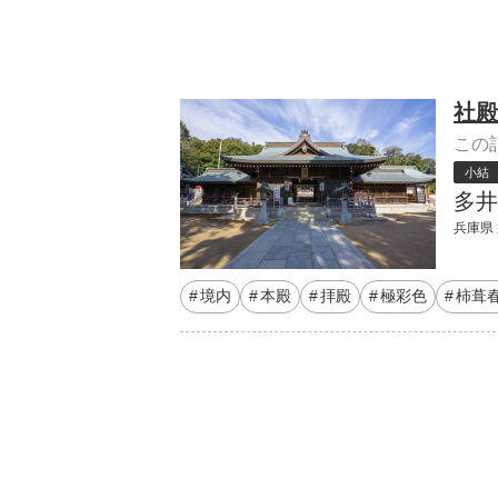
社殿
この
小結
多井
兵庫県
境内
本殿
拝殿
極彩色
柿葺