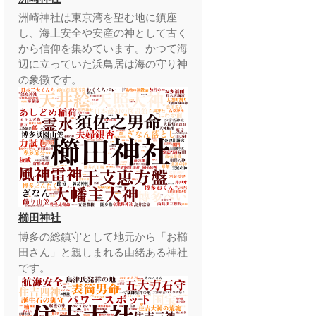
洲崎神社は東京湾を望む地に鎮座
し、海上安全や安産の神として古く
から信仰を集めています。かつて海
辺に立っていた浜鳥居は海の守り神
の象徴です。
櫛田神社
博多の総鎮守として地元から「お櫛
田さん」と親しまれる由緒ある神社
です。