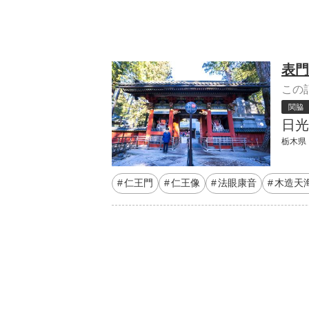
表門
この
関脇
日光
栃木県 
仁王門
仁王像
法眼康音
木造天