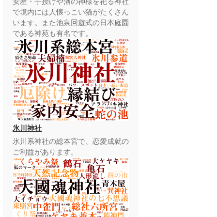
安産・子授けや酒の神様を祀る神社
で境内には人懐っこい猫がたくさん
います。また池泉回遊式の日本庭園
である神苑も有名です。
氷川神社
氷川系神社の総本宮で、恋愛成就の
ご利益があります。