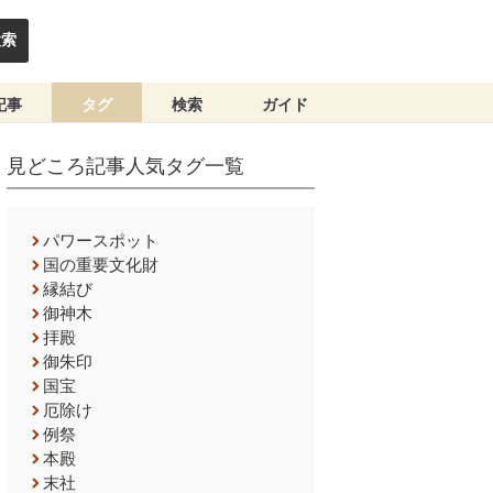
検索
記事
タグ
検索
ガイド
見どころ記事人気タグ一覧
パワースポット
国の重要文化財
縁結び
御神木
拝殿
御朱印
国宝
厄除け
例祭
本殿
末社