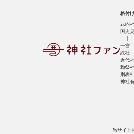
格付
式内
国史
二十
一宮
総社
近代
勅祭
別表
神社
当サイト