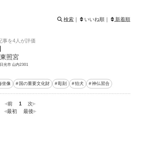
検索
｜
いいね順｜
新着順
記事を4人が評価
東照宮
日光市 山内2301
海坐像
国の重要文化財
彫刻
狛犬
神仏習合
前
1
次
最初
最後