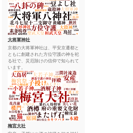
大将軍神社
京都の大将軍神社は、平安京遷都と
ともに創建された方位守護の神を祀
る社で、災厄除けの信仰で知られて
います。
梅宮大社