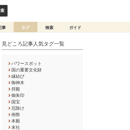
検索
記事
タグ
検索
ガイド
見どころ記事人気タグ一覧
パワースポット
国の重要文化財
縁結び
御神木
拝殿
御朱印
国宝
厄除け
例祭
本殿
末社