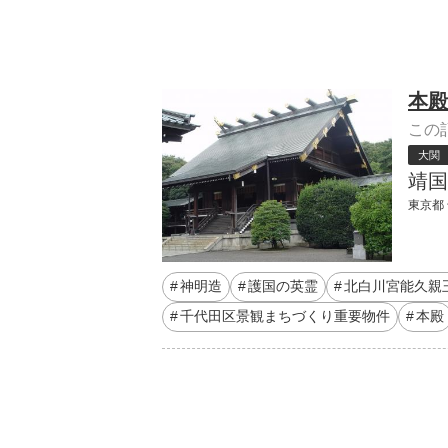
本殿
この
大関
靖国
東京都 
神明造
護国の英霊
北白川宮能久親
千代田区景観まちづくり重要物件
本殿