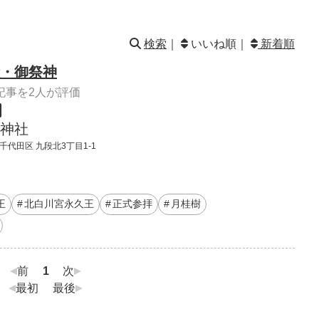
検索
｜
いいね順｜
新着順
・御祭神
記事を2人が評価
神社
千代田区 九段北3丁目1-1
王
北白川宮永久王
正式参拝
月桂樹
前
1
次
最初
最後