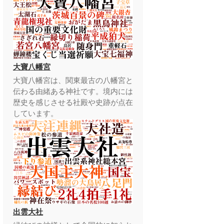
大寶八幡宮
大寶八幡宮は、関東最古の八幡宮と
伝わる由緒ある神社です。境内には
歴史を感じさせる社殿や史跡が点在
しています。
出雲大社