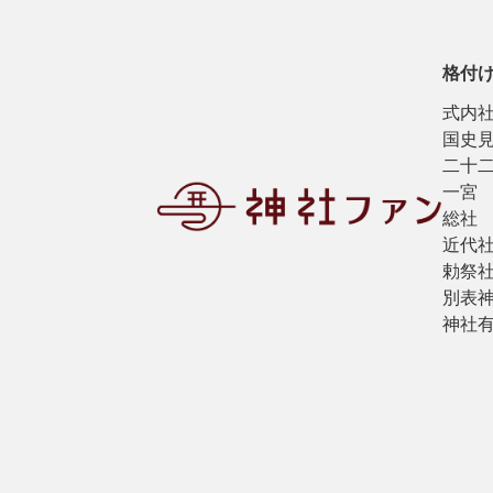
格付
式内
国史
二十
一宮
総社
近代
勅祭
別表
神社