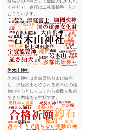
縁結びの神様として全国的に知られ
る神社で、参拝は二礼四拍手一礼で
おこないます。
岩木山神社
岩木山神社は青森県弘前市に鎮座
し、津軽富士と称される岩木山の信
仰の中心として古くから崇敬を集め
てきた由緒ある神社です。