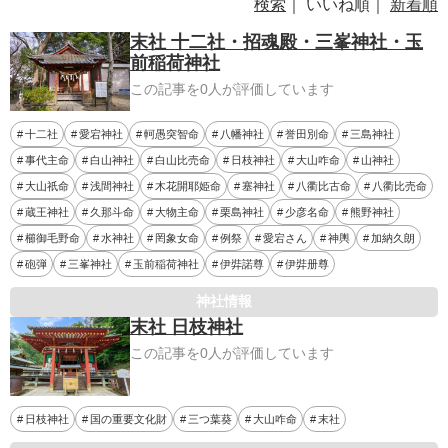
検索
｜ いいね順｜
新着順
末社 十二社・招魂殿・三峯神社・玉
前稲荷神社
この記事を0人が評価しています
十二社
愛宕神社
軻愚突智命
八幡神社
誉田別命
三島神社
事代主命
白山神社
白山比売命
日枝神社
大山咋命
山神社
大山祇命
浅間神社
木花開耶姫命
塞神社
八衢比古命
八衢比売命
蔵王神社
久那斗命
大物主命
栗島神社
少彦名命
熊野神社
櫛御毛野命
水神社
罔象女命
例祭
愛宕さん
神輿
加納久朗
砲弾
三峯神社
玉前稲荷神社
伊弉諾尊
伊弉册尊
神社情報
末社 日枝神社
この記事を0人が評価しています
日枝神社
国の重要文化財
三つ葉葵
大山咋命
末社