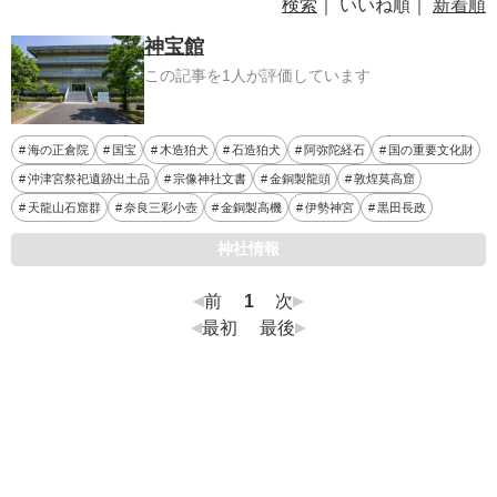
検索
｜ いいね順｜
新着順
神宝館
この記事を1人が評価しています
海の正倉院
国宝
木造狛犬
石造狛犬
阿弥陀経石
国の重要文化財
沖津宮祭祀遺跡出土品
宗像神社文書
金銅製龍頭
敦煌莫高窟
天龍山石窟群
奈良三彩小壺
金銅製高機
伊勢神宮
黒田長政
神社情報
前
1
次
最初
最後