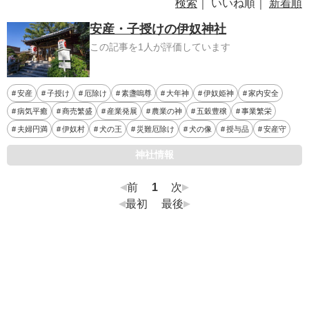
検索
｜ いいね順｜
新着順
安産・子授けの伊奴神社
この記事を1人が評価しています
安産
子授け
厄除け
素盞嗚尊
大年神
伊奴姫神
家内安全
病気平癒
商売繁盛
産業発展
農業の神
五穀豊穣
事業繁栄
夫婦円満
伊奴村
犬の王
災難厄除け
犬の像
授与品
安産守
神社情報
前
1
次
最初
最後