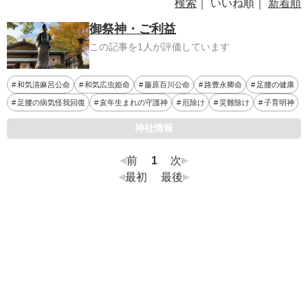
検索
｜ いいね順｜
新着順
御祭神・ご利益
この記事を1人が評価しています
和気清麻呂公命
和気広虫姫命
藤原百川公命
路豊永卿命
足腰の健康
足腰の病気怪我回復
亥年生まれの守護神
厄除け
災難除け
子育明神
神社情報
前
1
次
最初
最後