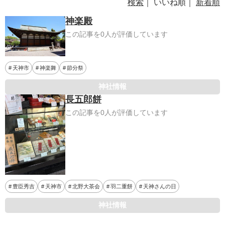
検索
｜ いいね順｜
新着順
神楽殿
この記事を0人が評価しています
天神市
神楽舞
節分祭
神社情報
長五郎餅
この記事を0人が評価しています
豊臣秀吉
天神市
北野大茶会
羽二重餅
天神さんの日
神社情報