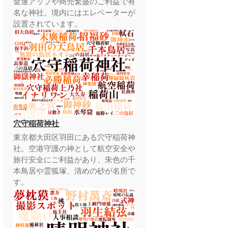
金運アップや商売繁盛のご利益で有
名な神社。境内にはエレベーターが
設置されています。
穴守稲荷神社
東京都大田区羽田にある穴守稲荷神
社。空港守護の神として航空安全や
旅行安全にご利益があり、朱色の千
本鳥居や霊狐塚、清めの砂が名所で
す。