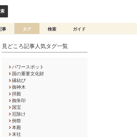
検索
記事
タグ
検索
ガイド
見どころ記事人気タグ一覧
パワースポット
国の重要文化財
縁結び
御神木
拝殿
御朱印
国宝
厄除け
例祭
本殿
末社