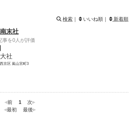
検索
｜
いいね順｜
新着順
南末社
記事を0人が評価
大社
 西京区 嵐山宮町3
前
1
次
最初
最後