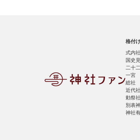
格付
式内
国史
二十
一宮
総社
近代
勅祭
別表
神社