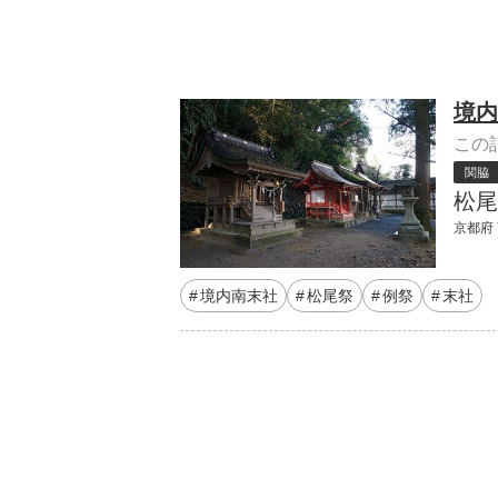
境内
この
関脇
松尾
京都府
境内南末社
松尾祭
例祭
末社