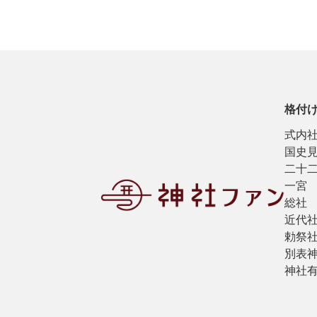
格付
式内
国史
二十
一宮
総社
近代
勅祭
別表
神社