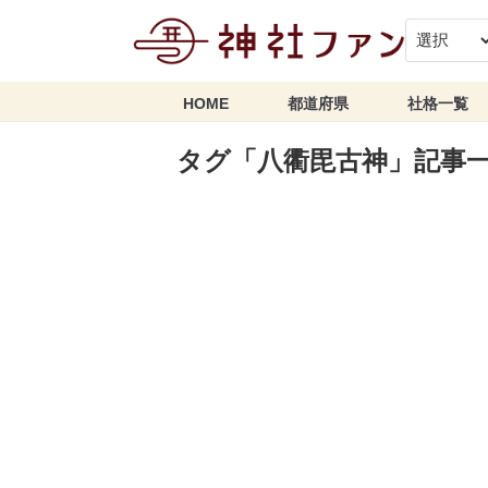
HOME
都道府県
社格一覧
タグ「八衢毘古神」記事