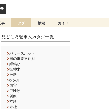
検索
記事
タグ
検索
ガイド
見どころ記事人気タグ一覧
パワースポット
国の重要文化財
縁結び
御神木
拝殿
御朱印
国宝
厄除け
例祭
本殿
末社