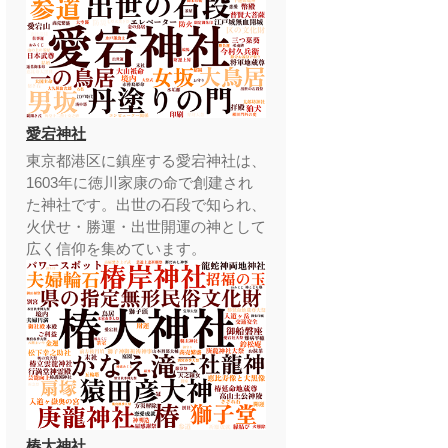
愛宕神社
東京都港区に鎮座する愛宕神社は、
1603年に徳川家康の命で創建され
た神社です。出世の石段で知られ、
火伏せ・勝運・出世開運の神として
広く信仰を集めています。
椿大神社