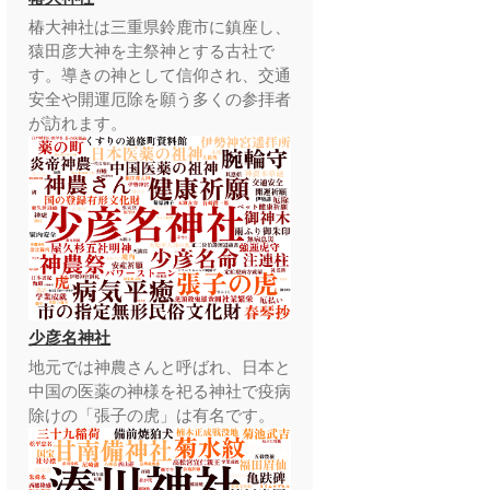
椿大神社は三重県鈴鹿市に鎮座し、
猿田彦大神を主祭神とする古社で
す。導きの神として信仰され、交通
安全や開運厄除を願う多くの参拝者
が訪れます。
少彦名神社
地元では神農さんと呼ばれ、日本と
中国の医薬の神様を祀る神社で疫病
除けの「張子の虎」は有名です。