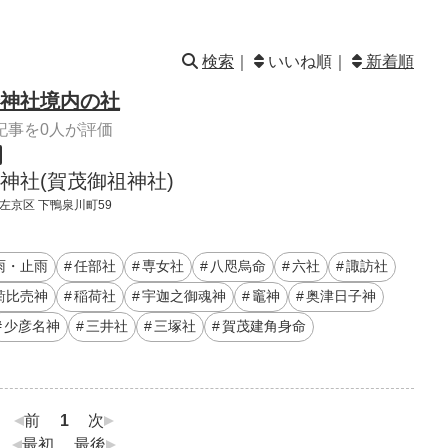
検索
｜
いいね順｜
新着順
神社境内の社
記事を0人が評価
神社(賀茂御祖神社)
 左京区 下鴨泉川町59
雨・止雨
任部社
専女社
八咫烏命
六社
諏訪社
衢比売神
稲荷社
宇迦之御魂神
竈神
奥津日子神
少彦名神
三井社
三塚社
賀茂建角身命
前
1
次
最初
最後