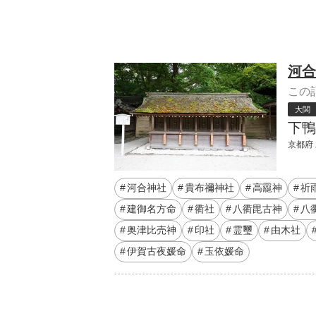
河合
この
大関
下鴨
京都府
河合神社
貴布禰神社
高龗神
祈
建御名方命
衢社
八衢毘古神
八
奥津比売神
印社
霊璽
由木社
伊賀古夜媛命
玉依媛命