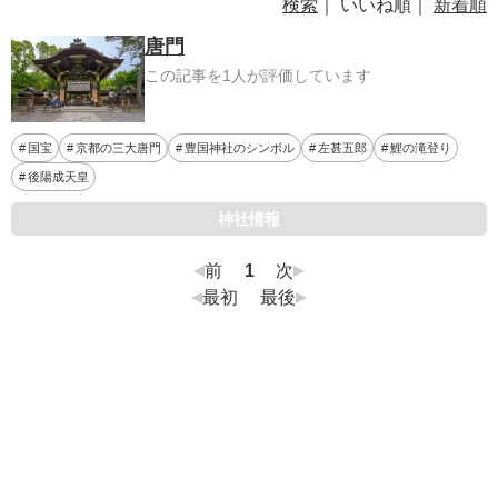
検索
｜ いいね順｜
新着順
唐門
この記事を1人が評価しています
国宝
京都の三大唐門
豊国神社のシンボル
左甚五郎
鯉の滝登り
後陽成天皇
神社情報
前
1
次
最初
最後