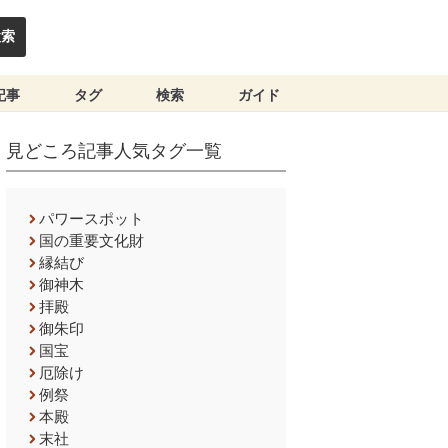
検索
記事
タグ
検索
ガイド
見どころ記事人気タグ一覧
パワースポット
国の重要文化財
縁結び
御神木
拝殿
御朱印
国宝
厄除け
例祭
本殿
末社