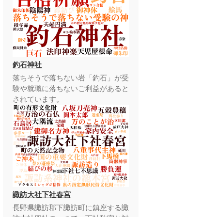
釣石神社
落ちそうで落ちない岩「釣石」が受
験や就職に落ちないご利益があると
されています。
諏訪大社下社春宮
長野県諏訪郡下諏訪町に鎮座する諏