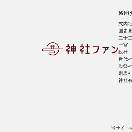
格付
式内
国史
二十
一宮
総社
近代
勅祭
別表
神社
当サイト