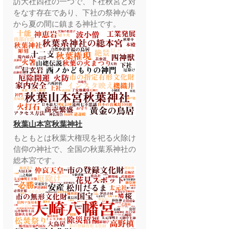
訪大社四社の一つで、下社秋宮と対
をなす存在であり、下社の祭神が春
から夏の間に鎮まる神社です。
秋葉山本宮秋葉神社
もともとは秋葉大権現を祀る火除け
信仰の神社で、全国の秋葉系神社の
総本宮です。