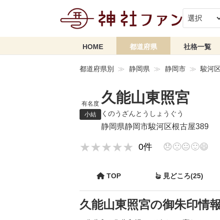
HOME
都道府県
社格一覧
都道府県別
静岡県
静岡市
駿河
久能山東照宮
有名度
くのうざんとうしょうぐう
小結
静岡県静岡市駿河区根古屋389
★★★★★
★★★★★
0件
😞
🙁
😐
🙂
😄
TOP
見どころ(25)
久能山東照宮の御朱印情