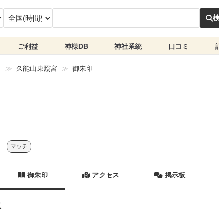
ご利益
神様DB
神社系統
口コミ
区
久能山東照宮
御朱印
マッチ
御朱印
アクセス
掲示板
報