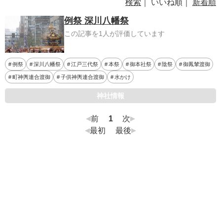
検索
｜ いいね順｜
新着順
例祭 深川八幡祭
この記事を1人が評価しています
例祭
深川八幡祭
江戸三代祭
本祭
御本社祭
陰祭
御鳳輦渡御
町神輿連合渡御
子供神輿連合渡御
水かけ
神社情報
前
1
次
最初
最後