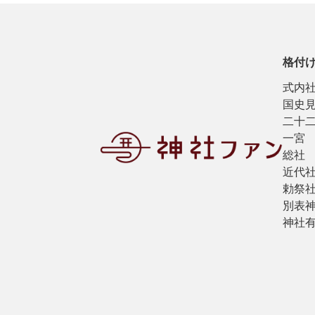
格付
式内
国史
二十
一宮
総社
近代
勅祭
別表
神社