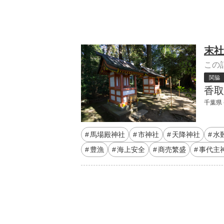
末社
この
関脇
香取
千葉県 
馬場殿神社
市神社
天降神社
水
豊漁
海上安全
商売繁盛
事代主