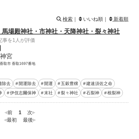
検索
｜
いいね順｜
新着順
 馬場殿神社・市神社・天降神社・裂々神社
記事を1人が評価
神宮
香取市 香取1697番地
難除去
開運除去
開運
五穀豊穣
建速須佐之命
神
伊伎志爾保神
末社
裂々神社
石裂神
根裂神
前
1
次
最初
最後