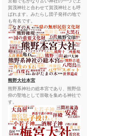
京都でもかなり古い神社の一つで上
賀茂神社と合わせて賀茂神社とも呼
ばれます。みたらし団子発祥の地で
も有名です。
熊野大社本宮
熊野系神社の総本宮であり、熊野信
仰の聖地として崇敬を集める神社で
す。