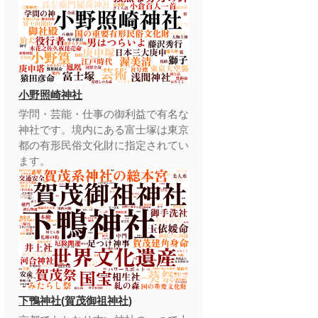
小野照崎神社
学問・芸能・仕事の御利益で有名な
神社です。境内にある富士塚は東京
都の有形民俗文化財に指定されてい
ます。
下鴨神社(賀茂御祖神社)