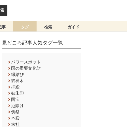
検索
記事
タグ
検索
ガイド
見どころ記事人気タグ一覧
パワースポット
国の重要文化財
縁結び
御神木
拝殿
御朱印
国宝
厄除け
例祭
本殿
末社