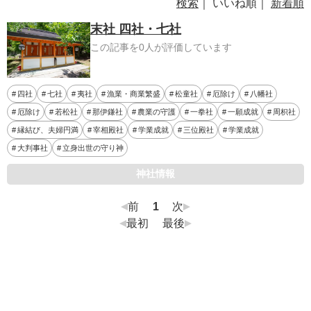
検索
｜ いいね順｜
新着順
末社 四社・七社
この記事を0人が評価しています
四社
七社
夷社
漁業・商業繁盛
松童社
厄除け
八幡社
厄除け
若松社
那伊鎌社
農業の守護
一拳社
一願成就
周枳社
縁結び、夫婦円満
宰相殿社
学業成就
三位殿社
学業成就
大判事社
立身出世の守り神
神社情報
前
1
次
最初
最後