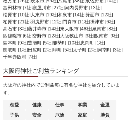
枚方市
[26社]
茨木市
[55社]
八尾市
[38社]
泉佐野市
[14社]
富田林市
[7社]
寝屋川市
[27社]
河内長野市
[13社]
松原市
[10社]
大東市
[19社]
和泉市
[14社]
箕面市
[12社]
柏原市
[21社]
羽曳野市
[12社]
門真市
[11社]
摂津市
[6社]
高石市
[3社]
藤井寺市
[14社]
東大阪市
[46社]
泉南市
[8社]
四條畷市
[6社]
交野市
[12社]
大阪狭山市
[3社]
阪南市
[9社]
島本町
[9社]
豊能町
[5社]
能勢町
[10社]
忠岡町
[1社]
熊取町
[1社]
田尻町
[2社]
岬町
[5社]
太子町
[2社]
河南町
[3社]
千早赤阪村
[7社]
大阪府神社ご利益ランキング
大阪府の神社内でご利益毎に有名な神社を紹介していま
す。
恋愛
健康
仕事
学業
金運
子供
安全
厄除
家庭
勝負