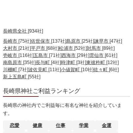
長崎県全社
[934社]
長崎市
[75社]
佐世保市
[137社]
島原市
[25社]
諫早市
[47社]
大村市
[21社]
平戸市
[68社]
松浦市
[52社]
対馬市
[89社]
壱岐市
[116社]
五島市
[71社]
西海市
[29社]
雲仙市
[61社]
南島原市
[35社]
長与町
[4社]
時津町
[3社]
東彼杵町
[12社]
川棚町
[7社]
波佐見町
[11社]
小値賀町
[10社]
佐々町
[6社]
新上五島町
[55社]
長崎県神社ご利益ランキング
長崎県の神社内でご利益毎に有名な神社を紹介していま
す。
恋愛
健康
仕事
学業
金運