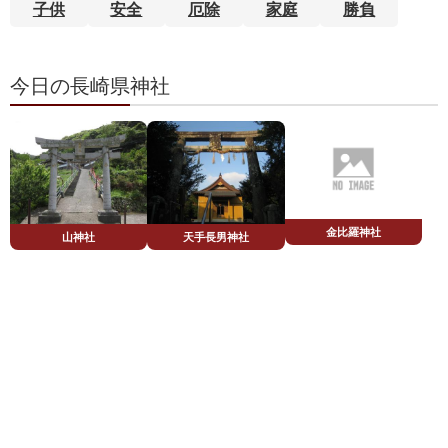
子供
安全
厄除
家庭
勝負
今日の長崎県神社
金比羅神社
山神社
天手長男神社